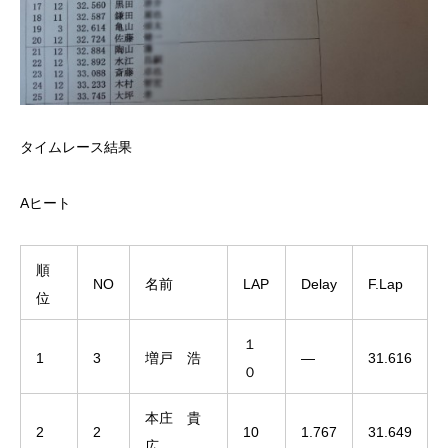
タイムレース結果
Aヒート
順
NO
名前
LAP
Delay
F.Lap
位
１
1
3
増戸 浩
―
31.616
０
本庄 貴
2
2
10
1.767
31.649
広