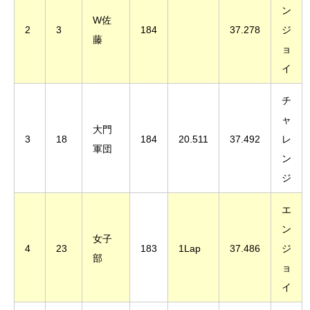
ン
W佐
2
3
184
37.278
ジ
藤
ョ
イ
チ
ャ
大門
3
18
184
20.511
37.492
レ
軍団
ン
ジ
エ
ン
女子
4
23
183
1Lap
37.486
ジ
部
ョ
イ