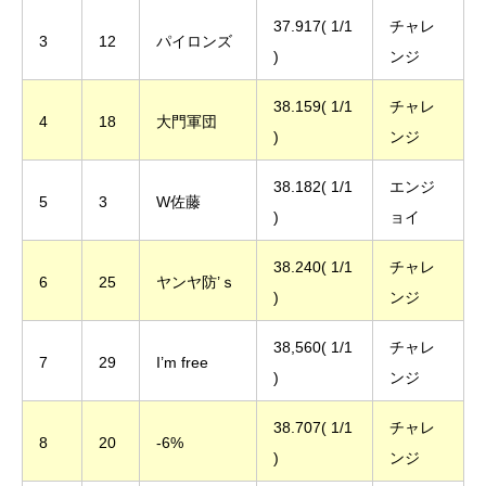
37.917( 1/1
チャレ
3
12
パイロンズ
)
ンジ
38.159( 1/1
チャレ
4
18
大門軍団
)
ンジ
38.182( 1/1
エンジ
5
3
W佐藤
)
ョイ
38.240( 1/1
チャレ
6
25
ヤンヤ防’ｓ
)
ンジ
38,560( 1/1
チャレ
7
29
I’m free
)
ンジ
38.707( 1/1
チャレ
8
20
-6%
)
ンジ