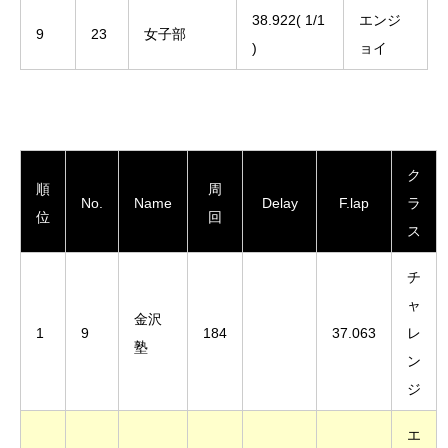
38.922( 1/1
エンジ
9
23
女子部
)
ョイ
ク
順
周
No.
Name
Delay
F.lap
ラ
位
回
ス
チ
ャ
金沢
1
9
184
37.063
レ
塾
ン
ジ
エ