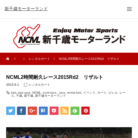
新千歳モーターランド
レンタルカート
NCML2時間耐久レース2015Rd2 リザルト
NCML2時間耐久レース2015Rd2 リザルト
2015.6.1
レンタルカート
kart
,
kart race
,
NCML
,
ncml.race.
,
race
,
rental kart
,
イベント
,
カート
,
ビレル
,
レー
ス
,
千歳
,
新千歳
,
新千歳モーターランド