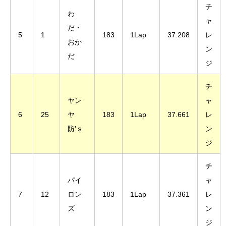
チ
わ
ャ
だ・
5
1
183
1Lap
37.208
レ
おか
ン
だ
ジ
チ
ヤン
ャ
6
25
ヤ
183
1Lap
37.661
レ
防’ｓ
ン
ジ
チ
パイ
ャ
7
12
ロン
183
1Lap
37.361
レ
ズ
ン
ジ