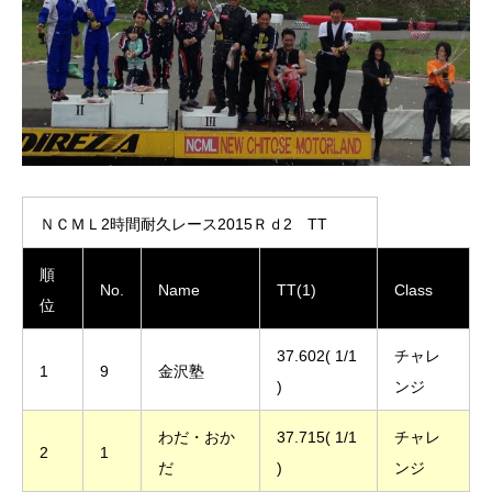
ＮＣＭＬ2時間耐久レース2015Ｒｄ2 TT
順
No.
Name
TT(1)
Class
位
37.602( 1/1
チャレ
1
9
金沢塾
)
ンジ
わだ・おか
37.715( 1/1
チャレ
2
1
だ
)
ンジ