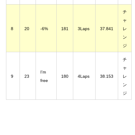
チ
ャ
8
20
-6%
181
3Laps
37.841
レ
ン
ジ
チ
ャ
I’m
9
23
180
4Laps
38.153
レ
free
ン
ジ