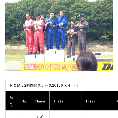
ＮＣＭＬ2時間耐久レース2015Ｒｄ4 TT
順
No.
Name
TT(1)
TT(2)
位
スズ