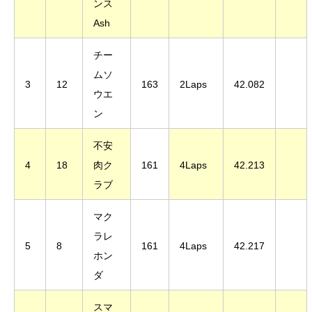
ンス
Ash
チー
ムソ
3
12
163
2Laps
42.082
ウエ
ン
不安
4
18
肉ク
161
4Laps
42.213
ラブ
マク
ラレ
5
8
161
4Laps
42.217
ホン
ダ
スマ