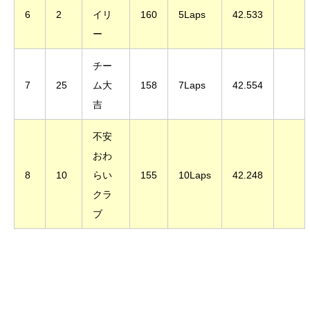
6
2
イリ
160
5Laps
42.533
ー
チー
7
25
ム大
158
7Laps
42.554
吉
不安
おわ
8
10
らい
155
10Laps
42.248
クラ
ブ