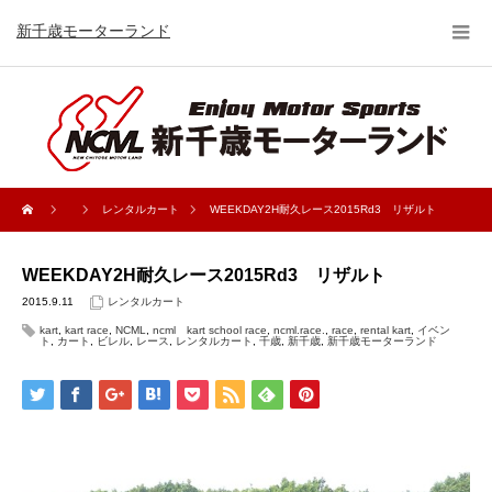
新千歳モーターランド
レンタルカート
WEEKDAY2H耐久レース2015Rd3 リザルト
WEEKDAY2H耐久レース2015Rd3 リザルト
2015.9.11
レンタルカート
kart
,
kart race
,
NCML
,
ncml kart school race
,
ncml.race.
,
race
,
rental kart
,
イベン
ト
,
カート
,
ビレル
,
レース
,
レンタルカート
,
千歳
,
新千歳
,
新千歳モーターランド