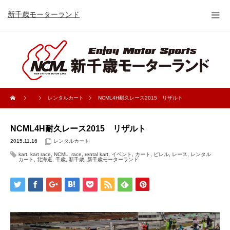
新千歳モーターランド
レンタルカート
NCML4H耐久レース2015 リザルト
NCML4H耐久レース2015 リザルト
2015.11.16
レンタルカート
kart
,
kart race
,
NCML
,
race
,
rental kart
,
イベント
,
カート
,
ビレル
,
レース
,
レンタル
カート
,
北海道
,
千歳
,
新千歳
,
新千歳モーターランド