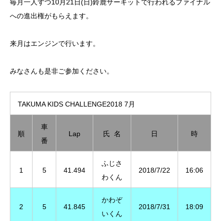
毎月一人ずつ10月21日(日)鈴鹿サーキットで行われるファイナル
への進出権がもらえます。
来月はエンジンで行います。
みなさんも是非ご参加ください。
TAKUMA KIDS CHALLENGE2018 7月
車
順
Lap
氏 名
日
時
番
ふじさ
1
5
41.494
2018/7/22
16:06
わくん
かわぞ
2
5
41.845
2018/7/31
18:09
いくん