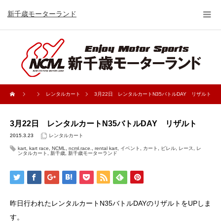
新千歳モーターランド
レンタルカート
3月22日 レンタルカートN35バトルDAY リザルト
3月22日 レンタルカートN35バトルDAY リザルト
2015.3.23
レンタルカート
kart
,
kart race
,
NCML
,
ncml.race.
,
rental kart
,
イベント
,
カート
,
ビレル
,
レース
,
レ
ンタルカート
,
新千歳
,
新千歳モーターランド
昨日行われたレンタルカートN35バトルDAYのリザルトをUPしま
す。