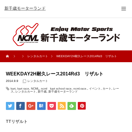
新千歳モーターランド
レンタルカート
WEEKDAY2H耐久レース2014Rd3 リザルト
WEEKDAY2H耐久レース2014Rd3 リザルト
2014.9.9
レンタルカート
kart
,
kart race
,
NCML
,
ncml kart school race
,
ncml.race.
,
イベント
,
カート
,
レー
ス
,
レンタルカート
,
新千歳
,
新千歳モーターランド
TTリザルト