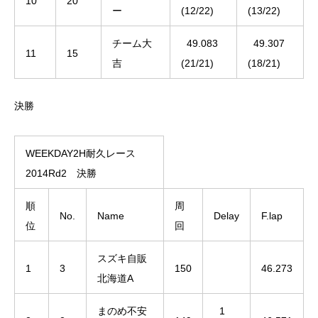
10
20
ー
(12/22)
(13/22)
チーム大
49.083
49.307
11
15
吉
(21/21)
(18/21)
決勝
WEEKDAY2H耐久レース
2014Rd2 決勝
順
周
No.
Name
Delay
F.lap
位
回
スズキ自販
1
3
150
46.273
北海道A
まのめ不安
1