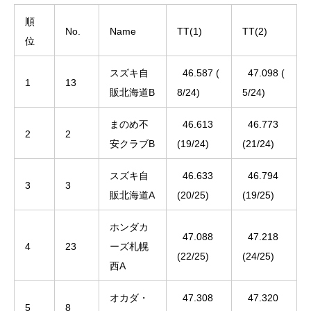
順
No.
Name
TT(1)
TT(2)
位
スズキ自
46.587 (
47.098 (
1
13
販北海道B
8/24)
5/24)
まのめ不
46.613
46.773
2
2
安クラブB
(19/24)
(21/24)
スズキ自
46.633
46.794
3
3
販北海道A
(20/25)
(19/25)
ホンダカ
47.088
47.218
4
23
ーズ札幌
(22/25)
(24/25)
西A
オカダ・
47.308
47.320
5
8