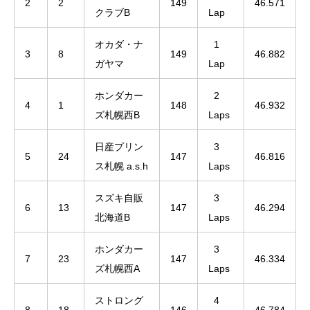
2
2
149
46.571
クラブB
Lap
オカダ・ナ
1
3
8
149
46.882
ガヤマ
Lap
ホンダカー
2
4
1
148
46.932
ズ札幌西B
Laps
日産プリン
3
5
24
147
46.816
ス札幌 a.s.h
Laps
スズキ自販
3
6
13
147
46.294
北海道B
Laps
ホンダカー
3
7
23
147
46.334
ズ札幌西A
Laps
ストロング
4