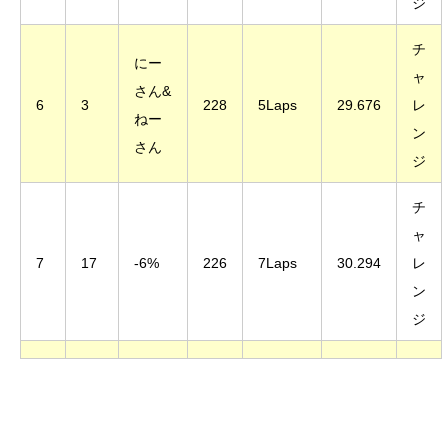
ジ
チ
にー
ャ
さん&
6
3
228
5Laps
29.676
レ
ねー
ン
さん
ジ
チ
ャ
7
17
-6%
226
7Laps
30.294
レ
ン
ジ