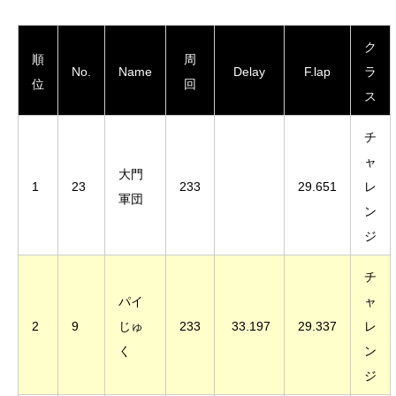
ク
順
周
No.
Name
Delay
F.lap
ラ
位
回
ス
チ
ャ
大門
1
23
233
29.651
レ
軍団
ン
ジ
チ
パイ
ャ
2
9
じゅ
233
33.197
29.337
レ
く
ン
ジ