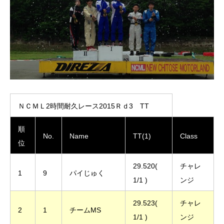
ＮＣＭＬ2時間耐久レース2015Ｒｄ3 TT
順
No.
Name
TT(1)
Class
位
29.520(
チャレ
1
9
パイじゅく
1/1 )
ンジ
29.523(
チャレ
2
1
チームMS
1/1 )
ンジ