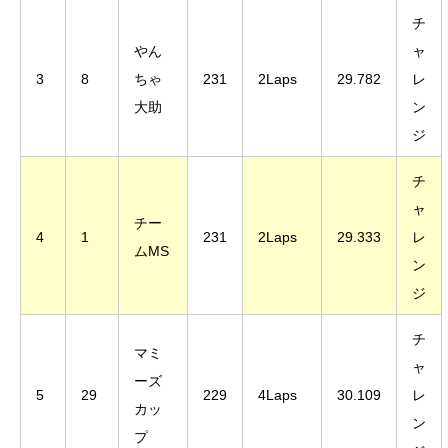
チ
やん
ャ
3
8
ちゃ
231
2Laps
29.782
レ
大助
ン
ジ
チ
ャ
チー
4
1
231
2Laps
29.333
レ
ムMS
ン
ジ
チ
マミ
ャ
ーズ
5
29
229
4Laps
30.109
レ
カッ
ン
プ