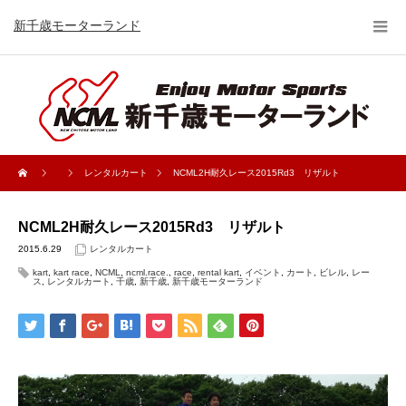
新千歳モーターランド
レンタルカート
NCML2H耐久レース2015Rd3 リザルト
NCML2H耐久レース2015Rd3 リザルト
2015.6.29
レンタルカート
kart
,
kart race
,
NCML
,
ncml.race.
,
race
,
rental kart
,
イベント
,
カート
,
ビレル
,
レー
ス
,
レンタルカート
,
千歳
,
新千歳
,
新千歳モーターランド