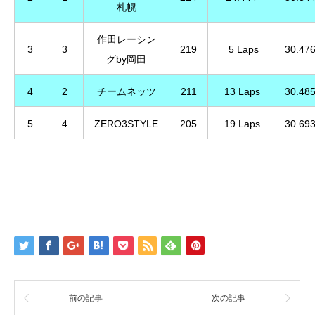
札幌
作田レーシン
3
3
219
5 Laps
30.47
グby岡田
4
2
チームネッツ
211
13 Laps
30.48
5
4
ZERO3STYLE
205
19 Laps
30.69
前の記事
次の記事