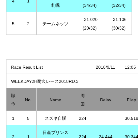
4
1
札幌
(34/34)
(32/34)
31.020
31.106
5
2
チームネッツ
(29/32)
(30/32)
Race Result List
2018/9/11
12:05
WEEKDAY2H耐久レース2018RD.3
順
周
No.
Name
Delay
F.lap
位
回
1
5
スズキ自販
224
30.51
日産プリンス
2
1
224
24.444
30.34