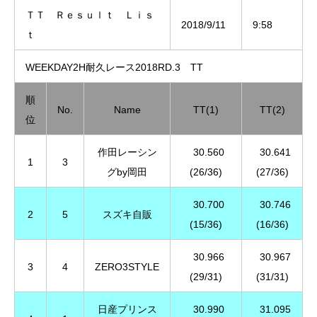
ＴＴ Ｒｅｓｕｌｔ Ｌｉｓ
2018/9/11
9:58
ｔ
WEEKDAY2H耐久レース2018RD.3 TT
順
No.
Name
TT(1)
TT(2)
位
作田レーシン
30.560
30.641
1
3
グby岡田
(26/36)
(27/36)
30.700
30.746
2
5
スズキ自販
(15/36)
(16/36)
30.966
30.967
3
4
ZERO3STYLE
(29/31)
(31/31)
日産プリンス
30.990
31.095